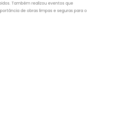
ápidos. Também realizou eventos que
mportância de obras limpas e seguras para o
Piauí lidera ranking do Nordeste em geração
de novos empregos na Construção Civil
a
Em 
e
Sin
Sinduscon Teresina-Piauí destaca a
do 
importância dos trabalhadores no crescimento
do setorO setor d...