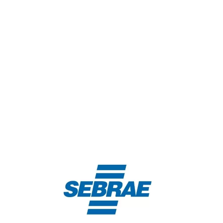
Nos dias 29 e 30 de agosto, acontecerá o
Workshop “Potencialidades da Construção Civil”,
um event...
Continue lendo...