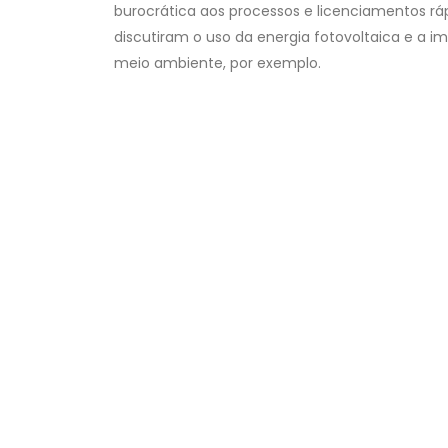
burocrática aos processos e licenciamentos r
discutiram o uso da energia fotovoltaica e a i
meio ambiente, por exemplo.
Em Teresina, Workshop Potencialidades d
Construção Civil discutirá oportunidades 
inovações no setor