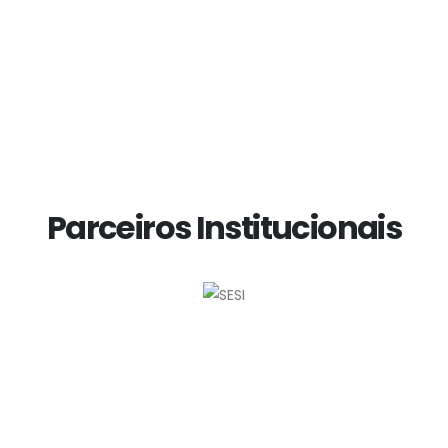
O G
habi
Continue lendo...
faci
Cont
Parceiros Institucionais